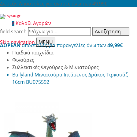
Δωρεάν Αποστολές για αγορές άνω των 49,99€
Καλάθι Αγορών
0
field.search
Αναζήτηση
Skip navigation
MENU
ΔΩΡΕΑΝ
αποστολές για παραγγελίες άνω των
49,99€
Παιδικά παιχνίδια
Φιγούρες
Συλλεκτικές Φιγούρες & Μινιατούρες
Bullyland Μινιατούρα Ιπτάμενος Δράκος Τιρκουάζ
16cm BU075592