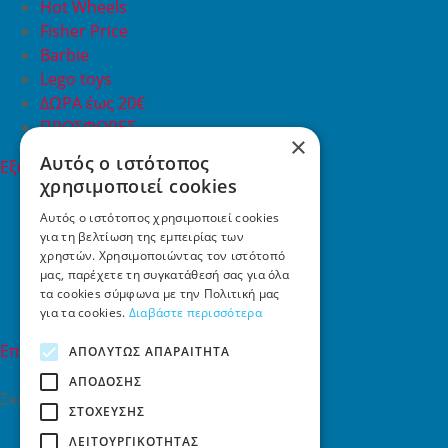
Hot Wheels
Fisher Price
Barbie
Lego toys
ΔΩΡΑ έως 20€
ΠΡΟΣΦΟΡΕΣ
×
Αυτός ο ιστότοπος
Εξυπηρέτηση Πελατών
χρησιμοποιεί cookies
Εξυπηρέτηση πελατών
Συχνές ερωτήσεις
Αυτός ο ιστότοπος χρησιμοποιεί cookies
για τη βελτίωση της εμπειρίας των
Όροι χρήσης
χρηστών. Χρησιμοποιώντας τον ιστότοπό
Τρόποι Πληρωμής
μας, παρέχετε τη συγκατάθεσή σας για όλα
Επιστροφές
τα cookies σύμφωνα με την Πολιτική μας
Επικοινωνία
για τα cookies.
Διαβάστε περισσότερα
Επικοινωνία
ΑΠΟΛΎΤΩΣ ΑΠΑΡΑΊΤΗΤΑ
ΑΠΌΔΟΣΗΣ
Σκαλάνι, Ηράκλειο Κρήτης
ΣΤΌΧΕΥΣΗΣ
2810731415
ΛΕΙΤΟΥΡΓΙΚΌΤΗΤΑΣ
info[at]toys4u.gr