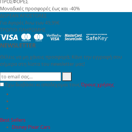
ΠΡΟΣΦΟΡΕΣ
Μοναδικές προσφορές έως και -40%
ΔΩΡΕΑΝ ΑΠΟΣΤΟΛΕΣ
Για Αγορές Άνω των 49,99€
ΤΡΟΠΟΙ ΠΛΗΡΩΜΗΣ
NEWSLETTER
Θέλεις να μη χάνεις προσφορά; Κάνε την εγγραφή σου
σήμερα στη λίστα του newsletter μας!
Έχω διαβάσει κι αποδέχομαι τους
Όρους χρήσης
Best Sellers
Disney Pixar Cars