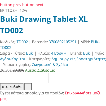
button.prev
button.next
ΕΚΠΤΩΣΗ
-12%
Buki Drawing Tablet XL
TD002
Κωδικός:
TD002
| Barcode:
3700802105251
| MPN:
BUK-
TD002
Σειρά - Τύπος:
Buki
|
Ηλικία:
4 Ετών +
|
Brand:
Buki
|
Φύλο:
Αγόρι-Κορίτσι
|
Κατηγορίες:
Δημιουργικές Δραστηριότητες
|
Υποκατηγορίες:
Ζωγραφική & Σχέδιο
26.30
€
29.89€
Άμεσα Διαθέσιμο
στο καλάθι
Έχετε κάποια απορία για το προϊόν;
Επικοινωνήστε μαζί
μας!