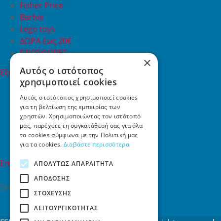
Fisher Price
Barbie
Lego toys
ΔΩΡΑ έως 20€
ΠΡΟΣΦΟΡΕΣ
×
Αυτός ο ιστότοπος
Εξυπηρέτηση Πελατών
χρησιμοποιεί cookies
Εξυπηρέτηση πελατών
Συχνές ερωτήσεις
Αυτός ο ιστότοπος χρησιμοποιεί cookies
για τη βελτίωση της εμπειρίας των
Όροι χρήσης
χρηστών. Χρησιμοποιώντας τον ιστότοπό
Τρόποι Πληρωμής
μας, παρέχετε τη συγκατάθεσή σας για όλα
Επιστροφές
τα cookies σύμφωνα με την Πολιτική μας
Επικοινωνία
για τα cookies.
Διαβάστε περισσότερα
Επικοινωνία
ΑΠΟΛΎΤΩΣ ΑΠΑΡΑΊΤΗΤΑ
ΑΠΌΔΟΣΗΣ
Σκαλάνι, Ηράκλειο Κρήτης
ΣΤΌΧΕΥΣΗΣ
2810731415
ΛΕΙΤΟΥΡΓΙΚΌΤΗΤΑΣ
info[at]toys4u.gr