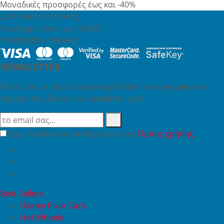
Μοναδικές προσφορές έως και -40%
ΔΩΡΕΑΝ ΑΠΟΣΤΟΛΕΣ
Για Αγορές Άνω των 49,99€
ΤΡΟΠΟΙ ΠΛΗΡΩΜΗΣ
NEWSLETTER
Θέλεις να μη χάνεις προσφορά; Κάνε την εγγραφή σου
σήμερα στη λίστα του newsletter μας!
Έχω διαβάσει κι αποδέχομαι τους
Όρους χρήσης
Best Sellers
Disney Pixar Cars
Hot Wheels