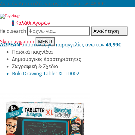
Δωρεάν Αποστολές για αγορές άνω των 49,99€
Καλάθι Αγορών
0
field.search
Αναζήτηση
Skip navigation
MENU
ΔΩΡΕΑΝ
αποστολές για παραγγελίες άνω των
49,99€
Παιδικά παιχνίδια
Δημιουργικές Δραστηριότητες
Ζωγραφική & Σχέδιο
Buki Drawing Tablet XL TD002