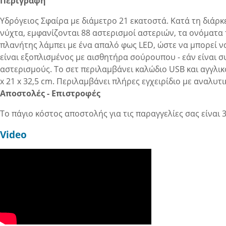
Περιγραφή
Υδρόγειος Σφαίρα με διάμετρο 21 εκατοστά. Κατά τη διάρκε
νύχτα, εμφανίζονται 88 αστερισμοί αστεριών, τα ονόματα
πλανήτης λάμπει με ένα απαλό φως LED, ώστε να μπορεί ν
είναι εξοπλισμένος με αισθητήρα σούρουπου - εάν είναι σ
αστερισμούς. Το σετ περιλαμβάνει καλώδιο USB και αγγλι
x 21 x 32,5 cm. Περιλαμβάνει πλήρες εγχειρίδιο με αναλυτικ
Αποστολές - Επιστροφές
Το πάγιο κόστος αποστολής για τις παραγγελίες σας είναι 3
Video