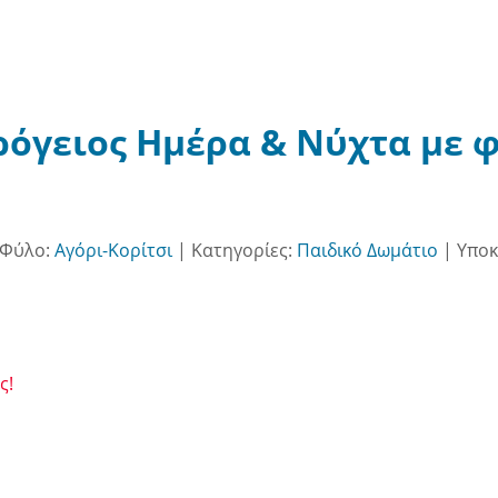
δρόγειος Ημέρα & Νύχτα με 
Φύλο:
Αγόρι-Κορίτσι
|
Κατηγορίες:
Παιδικό Δωμάτιο
|
Υποκ
ς!