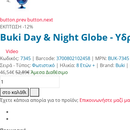
button.prev
button.next
ΕΚΠΤΩΣΗ
-12%
Buki Day & Night Globe - Υ
Video
Κωδικός:
7345
| Barcode:
3700802102458
| MPN:
BUK-7345
Σειρά - Τύπος:
Φωτιστικό
|
Ηλικία:
8 Ετών +
|
Brand:
Buki
|
46,54
€
52,89€
Άμεσα Διαθέσιμο
στο καλάθι
Έχετε κάποια απορία για το προϊόν;
Επικοινωνήστε μαζί μα