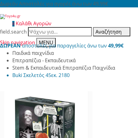
Δωρεάν Αποστολές για αγορές άνω των 49,99€
Καλάθι Αγορών
0
field.search
Αναζήτηση
Skip navigation
MENU
ΔΩΡΕΑΝ
αποστολές για παραγγελίες άνω των
49,99€
Παιδικά παιχνίδια
Επιτραπέζια - Εκπαιδευτικά
Stem & Εκπαιδευτικά Επιτραπέζια Παιχνίδια
Buki Σκελετός 45εκ. 2180