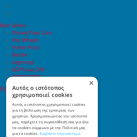
Best Sellers
Disney Pixar Cars
Hot Wheels
Fisher Price
Barbie
Lego toys
ΔΩΡΑ έως 20€
ΠΡΟΣΦΟΡΕΣ
×
Αυτός ο ιστότοπος
Εξυπηρέτηση Πελατών
χρησιμοποιεί cookies
Εξυπηρέτηση πελατών
Συχνές ερωτήσεις
Αυτός ο ιστότοπος χρησιμοποιεί cookies
για τη βελτίωση της εμπειρίας των
Όροι χρήσης
χρηστών. Χρησιμοποιώντας τον ιστότοπό
Τρόποι Πληρωμής
μας, παρέχετε τη συγκατάθεσή σας για όλα
Επιστροφές
τα cookies σύμφωνα με την Πολιτική μας
Επικοινωνία
για τα cookies.
Διαβάστε περισσότερα