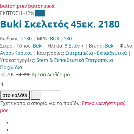
button.prev
button.next
ΕΚΠΤΩΣΗ
-12%
New
Buki Σκελετός 45εκ. 2180
Κωδικός:
2180
| MPN:
BUK-2180
Σειρά - Τύπος:
Buki
|
Ηλικία:
8 Ετών +
|
Brand:
Buki
|
Φύλο:
Αγόρι-Κορίτσι
|
Κατηγορίες:
Επιτραπέζια - Εκπαιδευτικά
|
Υποκατηγορίες:
Stem & Εκπαιδευτικά Επιτραπέζια
Παιχνίδια
30.70
€
34.89€
Άμεσα Διαθέσιμο
στο καλάθι
Έχετε κάποια απορία για το προϊόν;
Επικοινωνήστε μαζί
μας!