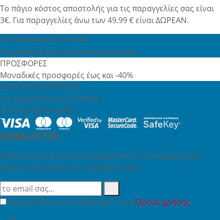
Το πάγιο κόστος αποστολής για τις παραγγελίες σας είναι
3€. Για παραγγελίες άνω των 49.99 € είναι ΔΩΡΕΑΝ.
ΕΚΤΙΜΩΜΕΝΟΣ ΧΡΟΝΟΣ
Παράδοσης 3 έως 6 εργάσιμες ημέρες
ΠΡΟΣΦΟΡΕΣ
Μοναδικές προσφορές έως και -40%
ΔΩΡΕΑΝ ΑΠΟΣΤΟΛΕΣ
Για Αγορές Άνω των 49,99€
ΤΡΟΠΟΙ ΠΛΗΡΩΜΗΣ
NEWSLETTER
Θέλεις να μη χάνεις προσφορά; Κάνε την εγγραφή σου
σήμερα στη λίστα του newsletter μας!
Έχω διαβάσει κι αποδέχομαι τους
Όρους χρήσης