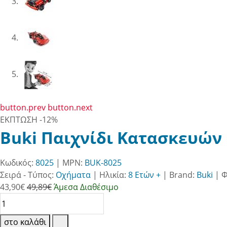
button.prev
button.next
ΕΚΠΤΩΣΗ
-12%
Buki Παιχνίδι Κατασκευών 
Κωδικός:
8025
| MPN:
BUK-8025
Σειρά - Τύπος:
Οχήματα
|
Ηλικία:
8 Ετών +
|
Brand:
Buki
|
Φ
43,90
€
49,89€
Άμεσα Διαθέσιμο
στο καλάθι