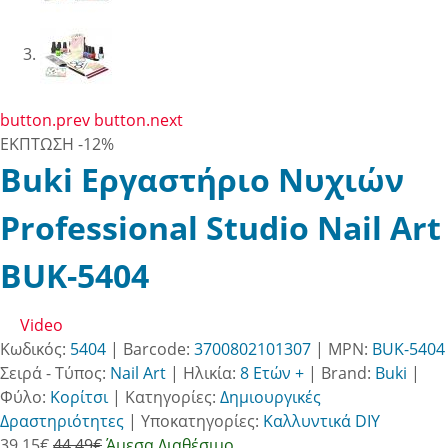
button.prev
button.next
ΕΚΠΤΩΣΗ
-12%
Buki Εργαστήριο Νυχιών
Professional Studio Nail Art
BUK-5404
Video
Κωδικός:
5404
| Barcode:
3700802101307
| MPN:
BUK-5404
Σειρά - Τύπος:
Nail Art
|
Ηλικία:
8 Ετών +
|
Brand:
Buki
|
Φύλο:
Κορίτσι
|
Κατηγορίες:
Δημιουργικές
Δραστηριότητες
|
Υποκατηγορίες:
Καλλυντικά DIY
39.15
€
44.49€
Άμεσα Διαθέσιμο