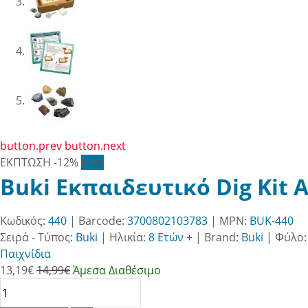
button.prev
button.next
ΕΚΠΤΩΣΗ
-12%
New
Buki Εκπαιδευτικό Dig Kit
Κωδικός:
440
| Barcode:
3700802103783
| MPN:
BUK-440
Σειρά - Τύπος:
Buki
|
Ηλικία:
8 Ετών +
|
Brand:
Buki
|
Φύλο
Παιχνίδια
13,19
€
14,99€
Άμεσα Διαθέσιμο