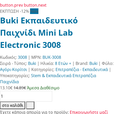
button.prev
button.next
ΕΚΠΤΩΣΗ
-12%
New
Buki Εκπαιδευτικό
Παιχνίδι Mini Lab
Electronic 3008
Κωδικός:
3008
| MPN:
BUK-3008
Σειρά - Τύπος:
Buki
|
Ηλικία:
8 Ετών +
|
Brand:
Buki
|
Φύλο:
Αγόρι-Κορίτσι
|
Κατηγορίες:
Επιτραπέζια - Εκπαιδευτικά
|
Υποκατηγορίες:
Stem & Εκπαιδευτικά Επιτραπέζια
Παιχνίδια
13.10
€
14.89€
Άμεσα Διαθέσιμο
στο καλάθι
Έχετε κάποια απορία για το προϊόν;
Επικοινωνήστε μαζί