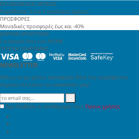
ΕΚΤΙΜΩΜΕΝΟΣ ΧΡΟΝΟΣ
Παράδοσης 3 έως 6 εργάσιμες ημέρες
ΠΡΟΣΦΟΡΕΣ
Μοναδικές προσφορές έως και -40%
ΔΩΡΕΑΝ ΑΠΟΣΤΟΛΕΣ
Για Αγορές Άνω των 49,99€
ΤΡΟΠΟΙ ΠΛΗΡΩΜΗΣ
NEWSLETTER
Θέλεις να μη χάνεις προσφορά; Κάνε την εγγραφή σου
σήμερα στη λίστα του newsletter μας!
Έχω διαβάσει κι αποδέχομαι τους
Όρους χρήσης