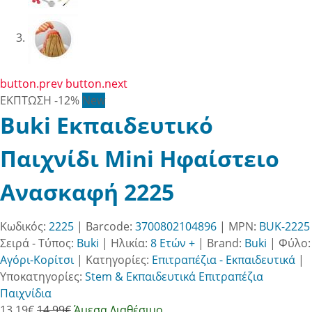
button.prev
button.next
ΕΚΠΤΩΣΗ
-12%
New
Buki Εκπαιδευτικό
Παιχνίδι Mini Ηφαίστειο
Ανασκαφή 2225
Κωδικός:
2225
| Barcode:
3700802104896
| MPN:
BUK-2225
Σειρά - Τύπος:
Buki
|
Ηλικία:
8 Ετών +
|
Brand:
Buki
|
Φύλο:
Αγόρι-Κορίτσι
|
Κατηγορίες:
Επιτραπέζια - Εκπαιδευτικά
|
Υποκατηγορίες:
Stem & Εκπαιδευτικά Επιτραπέζια
Παιχνίδια
13.19
€
14.99€
Άμεσα Διαθέσιμο