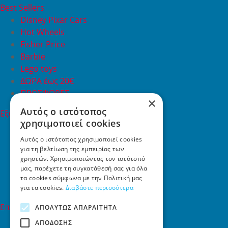
Best Sellers
Disney Pixar Cars
Hot Wheels
Fisher Price
Barbie
Lego toys
ΔΩΡΑ έως 20€
ΠΡΟΣΦΟΡΕΣ
×
Αυτός ο ιστότοπος
Εξυπηρέτηση Πελατών
χρησιμοποιεί cookies
Εξυπηρέτηση πελατών
Συχνές ερωτήσεις
Αυτός ο ιστότοπος χρησιμοποιεί cookies
για τη βελτίωση της εμπειρίας των
Όροι χρήσης
χρηστών. Χρησιμοποιώντας τον ιστότοπό
Τρόποι Πληρωμής
μας, παρέχετε τη συγκατάθεσή σας για όλα
Επιστροφές
τα cookies σύμφωνα με την Πολιτική μας
Επικοινωνία
για τα cookies.
Διαβάστε περισσότερα
Επικοινωνία
ΑΠΟΛΎΤΩΣ ΑΠΑΡΑΊΤΗΤΑ
ΑΠΌΔΟΣΗΣ