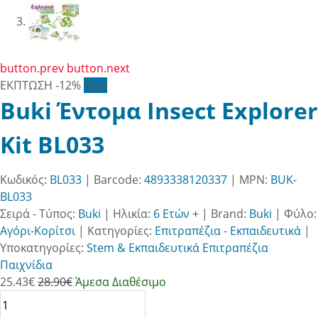
button.prev
button.next
ΕΚΠΤΩΣΗ
-12%
New
Buki Έντομα Insect Explorer
Kit BL033
Κωδικός:
BL033
| Barcode:
4893338120337
| MPN:
BUK-
BL033
Σειρά - Τύπος:
Buki
|
Ηλικία:
6 Ετών +
|
Brand:
Buki
|
Φύλο:
Αγόρι-Κορίτσι
|
Κατηγορίες:
Επιτραπέζια - Εκπαιδευτικά
|
Υποκατηγορίες:
Stem & Εκπαιδευτικά Επιτραπέζια
Παιχνίδια
25.43
€
28.90€
Άμεσα Διαθέσιμο