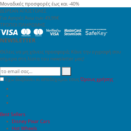
Μοναδικές προσφορές έως και -40%
ΔΩΡΕΑΝ ΑΠΟΣΤΟΛΕΣ
Για Αγορές Άνω των 49,99€
ΤΡΟΠΟΙ ΠΛΗΡΩΜΗΣ
NEWSLETTER
Θέλεις να μη χάνεις προσφορά; Κάνε την εγγραφή σου
σήμερα στη λίστα του newsletter μας!
Έχω διαβάσει κι αποδέχομαι τους
Όρους χρήσης
Best Sellers
Disney Pixar Cars
Hot Wheels