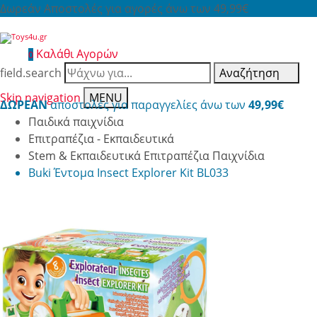
Δωρεάν Αποστολές για αγορές άνω των 49,99€
Καλάθι Αγορών
0
field.search
Αναζήτηση
Skip navigation
MENU
ΔΩΡΕΑΝ
αποστολές για παραγγελίες άνω των
49,99€
Παιδικά παιχνίδια
Επιτραπέζια - Εκπαιδευτικά
Stem & Εκπαιδευτικά Επιτραπέζια Παιχνίδια
Buki Έντομα Insect Explorer Kit BL033