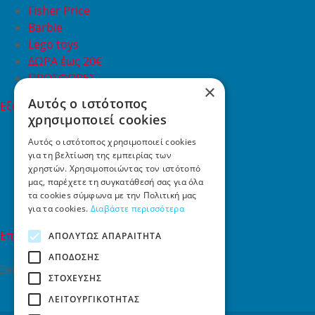
Fisher Price
Barbie
Lego toys
ΔΩΡΑ έως 20€
ΠΡΟΣΦΟΡΕΣ
×
Αυτός ο ιστότοπος
Εξυπηρέτηση Πελατών
χρησιμοποιεί cookies
Εξυπηρέτηση πελατών
Συχνές ερωτήσεις
Αυτός ο ιστότοπος χρησιμοποιεί cookies
για τη βελτίωση της εμπειρίας των
Όροι χρήσης
χρηστών. Χρησιμοποιώντας τον ιστότοπό
Τρόποι Πληρωμής
μας, παρέχετε τη συγκατάθεσή σας για όλα
Επιστροφές
τα cookies σύμφωνα με την Πολιτική μας
Επικοινωνία
για τα cookies.
Διαβάστε περισσότερα
Επικοινωνία
ΑΠΟΛΎΤΩΣ ΑΠΑΡΑΊΤΗΤΑ
ΑΠΌΔΟΣΗΣ
Σκαλάνι, Ηράκλειο Κρήτης
ΣΤΌΧΕΥΣΗΣ
2810731415
ΛΕΙΤΟΥΡΓΙΚΌΤΗΤΑΣ
info[at]toys4u.gr