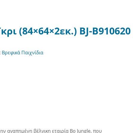
κρι (84×64×2εκ.) BJ-B910620
:
Βρεφικά Παιχνίδια
την αγαπημένη βέλγικη εταιρία Bo Jungle, που