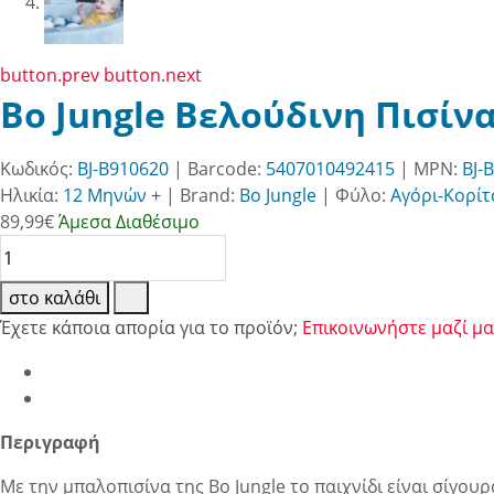
button.prev
button.next
Bo Jungle Βελούδινη Πισίνα
Κωδικός:
BJ-B910620
| Barcode:
5407010492415
| MPN:
BJ-
Ηλικία:
12 Μηνών +
|
Brand:
Bo Jungle
|
Φύλο:
Αγόρι-Κορίτ
89,99
€
Άμεσα Διαθέσιμο
στο καλάθι
Έχετε κάποια απορία για το προϊόν;
Επικοινωνήστε μαζί μα
Περιγραφή
Με την μπαλοπισίνα της Bo Jungle το παιχνίδι είναι σίγου