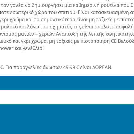
ι τον γονέα να δημιουργήσει μια καθημερινή ρουτίνα που θα
ήποτε εσωτερικό χώρο του σπιτιού. Είναι κατασκευασμένη 
ι γκρι χρώμα και το σημαντικότερο είναι μη τοξικές με πι
ικά μαλακό και λόγω του σχήματός της είναι απόλυτα ασφαλ
νισμός ματιών – χεριών Ανάπτυξη της λεπτής κινητικότητα
ευκό και γκρι χρώμα, μη τοξικές με πιστοποίηση CE Βελούδ
hower και γενέθλια!
€. Για παραγγελίες άνω των 49.99 € είναι ΔΩΡΕΑΝ.