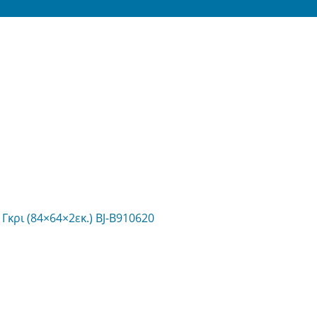
Γκρι (84×64×2εκ.) BJ-B910620