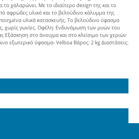
 το χαλαρώνει. Με το ιδιαίτερο design της και το
από αφρώδες υλικό και το βελούδινο κάλυμμα της
στοποιημένα υλικά κατασκευής. Το βελούδινο ύφασμα
ής, χωρίς γωνίες. Οφέλη: Ενδυνάμωση των μυών του
ς Εξάσκηση στο άνοιγμα και στο κλείσιμο των χεριών
ινο εξωτερικό ύφασμα- Velboa Βάρος: 2 kg Διαστάσεις: