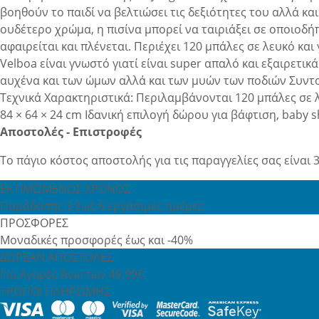
βοηθούν το παιδί να βελτιώσει τις δεξιότητες του αλλά κα
ουδέτερο χρώμα, η πισίνα μπορεί να ταιριάξει σε οποιοδ
αφαιρείται και πλένεται. Περιέχει 120 μπάλες σε λευκό κα
Velboa είναι γνωστό γιατί είναι super απαλό και εξαιρετ
αυχένα και των ώμων αλλά και των μυών των ποδιών Συντο
Τεχνικά Χαρακτηριστικά: Περιλαμβάνονται 120 μπάλες σε λ
84 × 64 × 24 cm Ιδανική επιλογή δώρου για βάφτιση, baby s
Αποστολές - Επιστροφές
Το πάγιο κόστος αποστολής για τις παραγγελίες σας είναι 3
ΕΚΤΙΜΩΜΕΝΟΣ ΧΡΟΝΟΣ
Παράδοσης 3 έως 6 εργάσιμες ημέρες
ΠΡΟΣΦΟΡΕΣ
Μοναδικές προσφορές έως και -40%
ΔΩΡΕΑΝ ΑΠΟΣΤΟΛΕΣ
Για Αγορές Άνω των 49,99€
ΤΡΟΠΟΙ ΠΛΗΡΩΜΗΣ