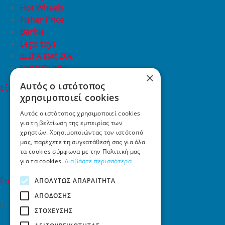
Hot Wheels
Fisher Price
Barbie
Lego toys
ΔΩΡΑ έως 20€
ΠΡΟΣΦΟΡΕΣ
×
Αυτός ο ιστότοπος
Εξυπηρέτηση Πελατών
χρησιμοποιεί cookies
Εξυπηρέτηση πελατών
Συχνές ερωτήσεις
Αυτός ο ιστότοπος χρησιμοποιεί cookies
για τη βελτίωση της εμπειρίας των
Όροι χρήσης
χρηστών. Χρησιμοποιώντας τον ιστότοπό
Τρόποι Πληρωμής
μας, παρέχετε τη συγκατάθεσή σας για όλα
Επιστροφές
τα cookies σύμφωνα με την Πολιτική μας
Επικοινωνία
για τα cookies.
Διαβάστε περισσότερα
Επικοινωνία
ΑΠΟΛΎΤΩΣ ΑΠΑΡΑΊΤΗΤΑ
ΑΠΌΔΟΣΗΣ
Σκαλάνι, Ηράκλειο Κρήτης
ΣΤΌΧΕΥΣΗΣ
2810731415