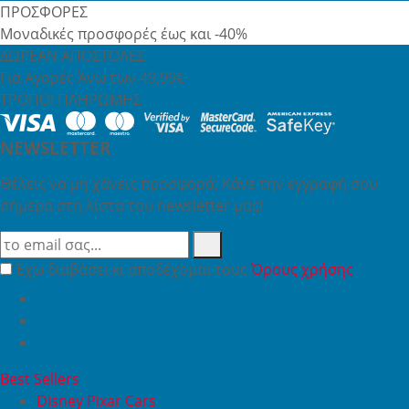
ΠΡΟΣΦΟΡΕΣ
Μοναδικές προσφορές έως και -40%
ΔΩΡΕΑΝ ΑΠΟΣΤΟΛΕΣ
Για Αγορές Άνω των 49,99€
ΤΡΟΠΟΙ ΠΛΗΡΩΜΗΣ
NEWSLETTER
Θέλεις να μη χάνεις προσφορά; Κάνε την εγγραφή σου
σήμερα στη λίστα του newsletter μας!
Έχω διαβάσει κι αποδέχομαι τους
Όρους χρήσης
Best Sellers
Disney Pixar Cars