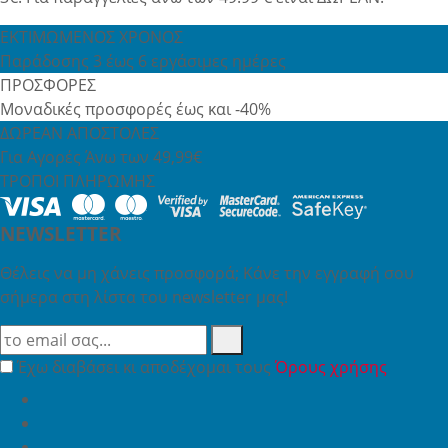
ΕΚΤΙΜΩΜΕΝΟΣ ΧΡΟΝΟΣ
Παράδοσης 3 έως 6 εργάσιμες ημέρες
ΠΡΟΣΦΟΡΕΣ
Μοναδικές προσφορές έως και -40%
ΔΩΡΕΑΝ ΑΠΟΣΤΟΛΕΣ
Για Αγορές Άνω των 49,99€
ΤΡΟΠΟΙ ΠΛΗΡΩΜΗΣ
NEWSLETTER
Θέλεις να μη χάνεις προσφορά; Κάνε την εγγραφή σου
σήμερα στη λίστα του newsletter μας!
Έχω διαβάσει κι αποδέχομαι τους
Όρους χρήσης