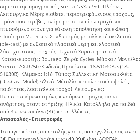
σήματα της πραγματικής Suzuki GSX-R750. ·Πλήρως
Λειτουργικά Μέρη: Διαθέτει περιστρεφόμενους τροχούς,
τιμόνι που στρίβει, ανάρτηση στον πίσω τροχό και
πτυσσόμενο σταντ για εύκολη τοποθέτηση και έκθεση.
·Ποιότητα Materials: Συνδυασμός μεταλλικού σκελετού
(die-cast) με ανθεκτικά πλαστικά μέρη και ελαστικά
λάστιχα στους τροχούς. Τεχνικά Χαρακτηριστικά:
·Κατασκευαστής: Bburago ·Σειρά: Cycles ·Μάρκα / Μοντέλο:
Suzuki GSX-R750 ·Κωδικός Προϊόντος: 18-51030B-3 (18-
51030B) ·Κλίμακα: 1:18 ·Τύπος: Συλλεκτική Μοτοσυκλέτα
(Die-Cast Model) ·Υλικό: Μέταλλο και πλαστικό υψηλής
ποιότητας, λαστιχένιοι τροχοί ·Λειτουργίες:
Περιστρεφόμενο τιμόνι, κινούμενοι τροχοί, πίσω
ανάρτηση, σταντ στήριξης ·Ηλικία: Κατάλληλο για παιδιά
από 3 ετών και άνω (3+) και συλλέκτες
Αποστολές - Επιστροφές
Το πάγιο κόστος αποστολής για τις παραγγελίες σας είναι
3€. Για παραγγελίες άνω των 49.99 € είναι ΔΩΡΕΑΝ.