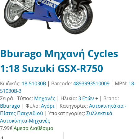
Bburago Μηχανή Cycles
1:18 Suzuki GSX-R750
Κωδικός:
18-51030B
| Barcode:
4893993510009
| MPN:
18-
51030B-3
Σειρά - Τύπος:
Μηχανές
|
Ηλικία:
3 Ετών +
|
Brand:
Bburago
|
Φύλο:
Αγόρι
|
Κατηγορίες:
Αυτοκινητάκια -
Πίστες Παιχνιδιού
|
Υποκατηγορίες:
Συλλεκτικά
Αυτοκίνητα-Μηχανές
7.99
€
Άμεσα Διαθέσιμο