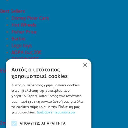
Best Sellers
Disney Pixar Cars
Hot Wheels
Fisher Price
Barbie
Lego toys
ΔΩΡΑ έως 20€
ΠΡΟΣΦΟΡΕΣ
×
Αυτός ο ιστότοπος
Εξυπηρέτηση Πελατών
χρησιμοποιεί cookies
Εξυπηρέτηση πελατών
Συχνές ερωτήσεις
Αυτός ο ιστότοπος χρησιμοποιεί cookies
για τη βελτίωση της εμπειρίας των
Όροι χρήσης
χρηστών. Χρησιμοποιώντας τον ιστότοπό
Τρόποι Πληρωμής
μας, παρέχετε τη συγκατάθεσή σας για όλα
Επιστροφές
τα cookies σύμφωνα με την Πολιτική μας
Επικοινωνία
για τα cookies.
Διαβάστε περισσότερα
Επικοινωνία
ΑΠΟΛΎΤΩΣ ΑΠΑΡΑΊΤΗΤΑ