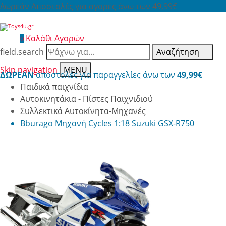
Δωρεάν Αποστολές για αγορές άνω των 49,99€
Καλάθι Αγορών
0
field.search
Αναζήτηση
Skip navigation
MENU
ΔΩΡΕΑΝ
αποστολές για παραγγελίες άνω των
49,99€
Παιδικά παιχνίδια
Αυτοκινητάκια - Πίστες Παιχνιδιού
Συλλεκτικά Αυτοκίνητα-Μηχανές
Bburago Μηχανή Cycles 1:18 Suzuki GSX-R750