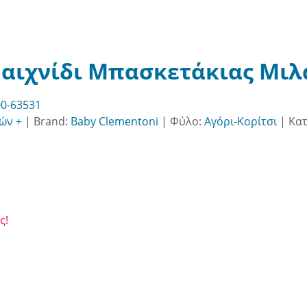
αιχνίδι Μπασκετάκιας Μιλά
0-63531
ών +
|
Brand:
Baby Clementoni
|
Φύλο:
Αγόρι-Κορίτσι
|
Κατ
ς!