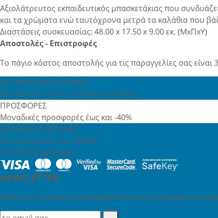
Αξιολάτρευτος εκπαιδευτικός μπασκετάκιας που συνδυάζει
και τα χρώματα ενώ ταυτόχρονα μετρά τα καλάθια που βάζε
Διαστάσεις συσκευασίας: 48.00 x 17.50 x 9.00 εκ. (ΜxΠxΥ)
Αποστολές - Επιστροφές
Το πάγιο κόστος αποστολής για τις παραγγελίες σας είναι 3
ΕΚΤΙΜΩΜΕΝΟΣ ΧΡΟΝΟΣ
Παράδοσης 3 έως 6 εργάσιμες ημέρες
ΠΡΟΣΦΟΡΕΣ
Μοναδικές προσφορές έως και -40%
ΔΩΡΕΑΝ ΑΠΟΣΤΟΛΕΣ
Για Αγορές Άνω των 49,99€
ΤΡΟΠΟΙ ΠΛΗΡΩΜΗΣ
NEWSLETTER
Θέλεις να μη χάνεις προσφορά; Κάνε την εγγραφή σου σήμε