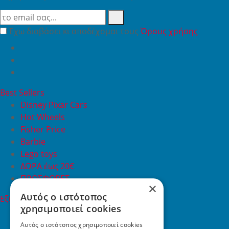
Έχω διαβάσει κι αποδέχομαι τους
Όρους χρήσης
Best Sellers
Disney Pixar Cars
Hot Wheels
Fisher Price
Barbie
Lego toys
ΔΩΡΑ έως 20€
ΠΡΟΣΦΟΡΕΣ
×
Αυτός ο ιστότοπος
Εξυπηρέτηση Πελατών
χρησιμοποιεί cookies
Εξυπηρέτηση πελατών
Συχνές ερωτήσεις
Αυτός ο ιστότοπος χρησιμοποιεί cookies