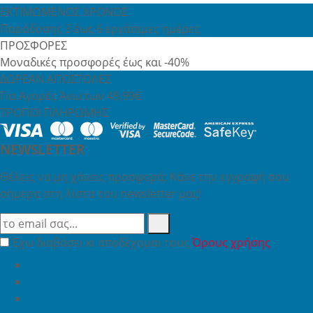
ΕΚΤΙΜΩΜΕΝΟΣ ΧΡΟΝΟΣ
Παράδοσης 3 έως 6 εργάσιμες ημέρες
ΠΡΟΣΦΟΡΕΣ
Μοναδικές προσφορές έως και -40%
ΔΩΡΕΑΝ ΑΠΟΣΤΟΛΕΣ
Για Αγορές Άνω των 49,99€
ΤΡΟΠΟΙ ΠΛΗΡΩΜΗΣ
NEWSLETTER
Θέλεις να μη χάνεις προσφορά; Κάνε την εγγραφή σου
σήμερα στη λίστα του newsletter μας!
Έχω διαβάσει κι αποδέχομαι τους
Όρους χρήσης