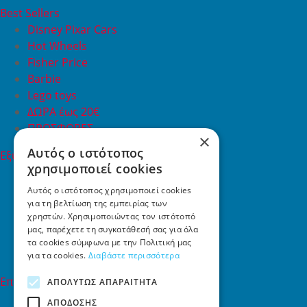
Best Sellers
Disney Pixar Cars
Hot Wheels
Fisher Price
Barbie
Lego toys
ΔΩΡΑ έως 20€
ΠΡΟΣΦΟΡΕΣ
×
Αυτός ο ιστότοπος
Εξυπηρέτηση Πελατών
χρησιμοποιεί cookies
Εξυπηρέτηση πελατών
Συχνές ερωτήσεις
Αυτός ο ιστότοπος χρησιμοποιεί cookies
για τη βελτίωση της εμπειρίας των
Όροι χρήσης
χρηστών. Χρησιμοποιώντας τον ιστότοπό
Τρόποι Πληρωμής
μας, παρέχετε τη συγκατάθεσή σας για όλα
Επιστροφές
τα cookies σύμφωνα με την Πολιτική μας
Επικοινωνία
για τα cookies.
Διαβάστε περισσότερα
Επικοινωνία
ΑΠΟΛΎΤΩΣ ΑΠΑΡΑΊΤΗΤΑ
ΑΠΌΔΟΣΗΣ