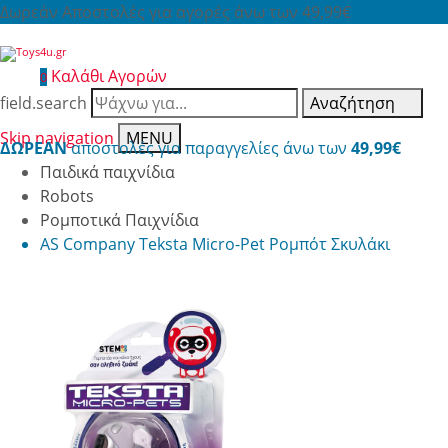
Δωρεάν Αποστολές για αγορές άνω των 49,99€
Καλάθι Αγορών
0
field.search
Αναζήτηση
Skip navigation
MENU
ΔΩΡΕΑΝ
αποστολές για παραγγελίες άνω των
49,99€
Παιδικά παιχνίδια
Robots
Ρομποτικά Παιχνίδια
AS Company Teksta Micro-Pet Ρομπότ Σκυλάκι