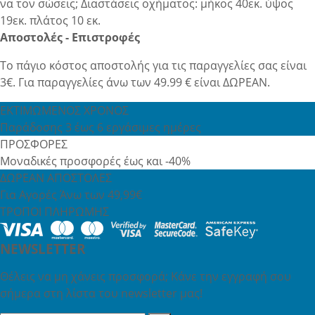
να τον σώσεις; Διαστάσεις οχήματος: μήκος 40εκ. ύψος
19εκ. πλάτος 10 εκ.
Αποστολές - Επιστροφές
Το πάγιο κόστος αποστολής για τις παραγγελίες σας είναι
3€. Για παραγγελίες άνω των 49.99 € είναι ΔΩΡΕΑΝ.
ΕΚΤΙΜΩΜΕΝΟΣ ΧΡΟΝΟΣ
Παράδοσης 3 έως 6 εργάσιμες ημέρες
ΠΡΟΣΦΟΡΕΣ
Μοναδικές προσφορές έως και -40%
ΔΩΡΕΑΝ ΑΠΟΣΤΟΛΕΣ
Για Αγορές Άνω των 49,99€
ΤΡΟΠΟΙ ΠΛΗΡΩΜΗΣ
NEWSLETTER
Θέλεις να μη χάνεις προσφορά; Κάνε την εγγραφή σου
σήμερα στη λίστα του newsletter μας!