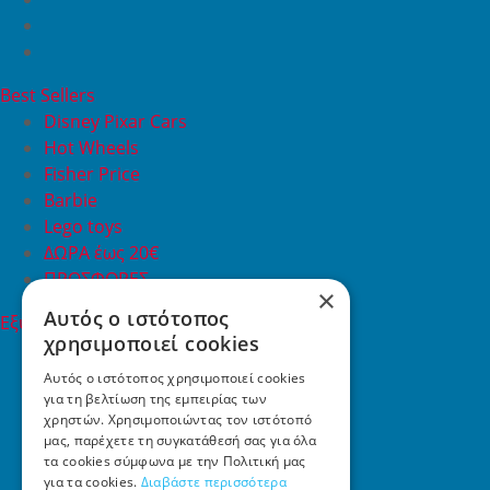
Best Sellers
Disney Pixar Cars
Hot Wheels
Fisher Price
Barbie
Lego toys
ΔΩΡΑ έως 20€
ΠΡΟΣΦΟΡΕΣ
×
Αυτός ο ιστότοπος
Εξυπηρέτηση Πελατών
χρησιμοποιεί cookies
Εξυπηρέτηση πελατών
Συχνές ερωτήσεις
Αυτός ο ιστότοπος χρησιμοποιεί cookies
για τη βελτίωση της εμπειρίας των
Όροι χρήσης
χρηστών. Χρησιμοποιώντας τον ιστότοπό
Τρόποι Πληρωμής
μας, παρέχετε τη συγκατάθεσή σας για όλα
Επιστροφές
τα cookies σύμφωνα με την Πολιτική μας
Επικοινωνία
για τα cookies.
Διαβάστε περισσότερα