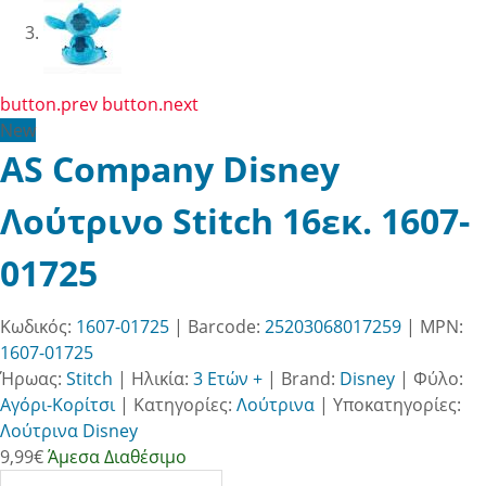
button.prev
button.next
New
AS Company Disney
Λούτρινο Stitch 16εκ. 1607-
01725
Κωδικός:
1607-01725
| Barcode:
25203068017259
| MPN:
1607-01725
Ήρωας:
Stitch
|
Ηλικία:
3 Ετών +
|
Brand:
Disney
|
Φύλο:
Αγόρι-Κορίτσι
|
Κατηγορίες:
Λούτρινα
|
Υποκατηγορίες:
Λούτρινα Disney
9,99
€
Άμεσα Διαθέσιμο