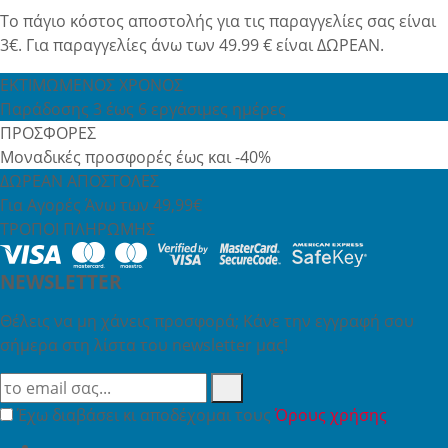
Το πάγιο κόστος αποστολής για τις παραγγελίες σας είναι
3€. Για παραγγελίες άνω των 49.99 € είναι ΔΩΡΕΑΝ.
ΕΚΤΙΜΩΜΕΝΟΣ ΧΡΟΝΟΣ
Παράδοσης 3 έως 6 εργάσιμες ημέρες
ΠΡΟΣΦΟΡΕΣ
Μοναδικές προσφορές έως και -40%
ΔΩΡΕΑΝ ΑΠΟΣΤΟΛΕΣ
Για Αγορές Άνω των 49,99€
ΤΡΟΠΟΙ ΠΛΗΡΩΜΗΣ
NEWSLETTER
Θέλεις να μη χάνεις προσφορά; Κάνε την εγγραφή σου
σήμερα στη λίστα του newsletter μας!
Έχω διαβάσει κι αποδέχομαι τους
Όρους χρήσης