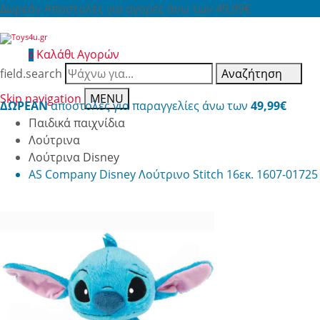
Δωρεάν Αποστολές για αγορές άνω των 49,99€
Καλάθι Αγορών
0
field.search
Αναζήτηση
Skip navigation
MENU
ΔΩΡΕΑΝ
αποστολές για παραγγελίες άνω των
49,99€
Παιδικά παιχνίδια
Λούτρινα
Λούτρινα Disney
AS Company Disney Λούτρινο Stitch 16εκ. 1607-01725