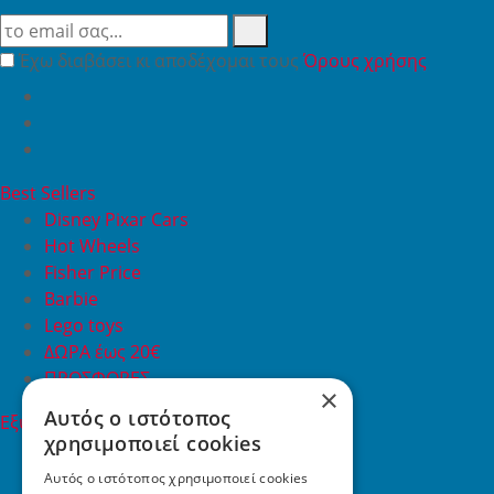
Έχω διαβάσει κι αποδέχομαι τους
Όρους χρήσης
Best Sellers
Disney Pixar Cars
Hot Wheels
Fisher Price
Barbie
Lego toys
ΔΩΡΑ έως 20€
ΠΡΟΣΦΟΡΕΣ
×
Αυτός ο ιστότοπος
Εξυπηρέτηση Πελατών
χρησιμοποιεί cookies
Εξυπηρέτηση πελατών
Συχνές ερωτήσεις
Αυτός ο ιστότοπος χρησιμοποιεί cookies