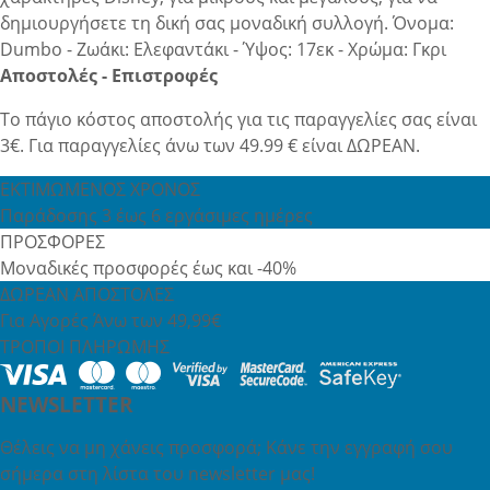
δημιουργήσετε τη δική σας μοναδική συλλογή. Όνομα:
Dumbo - Ζωάκι: Ελεφαντάκι - Ύψος: 17εκ - Χρώμα: Γκρι
Αποστολές - Επιστροφές
Το πάγιο κόστος αποστολής για τις παραγγελίες σας είναι
3€. Για παραγγελίες άνω των 49.99 € είναι ΔΩΡΕΑΝ.
ΕΚΤΙΜΩΜΕΝΟΣ ΧΡΟΝΟΣ
Παράδοσης 3 έως 6 εργάσιμες ημέρες
ΠΡΟΣΦΟΡΕΣ
Μοναδικές προσφορές έως και -40%
ΔΩΡΕΑΝ ΑΠΟΣΤΟΛΕΣ
Για Αγορές Άνω των 49,99€
ΤΡΟΠΟΙ ΠΛΗΡΩΜΗΣ
NEWSLETTER
Θέλεις να μη χάνεις προσφορά; Κάνε την εγγραφή σου
σήμερα στη λίστα του newsletter μας!