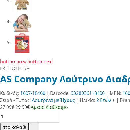
button.prev
button.next
ΕΚΠΤΩΣΗ
-7%
AS Company Λούτρινο Διαδ
Κωδικός:
1607-18400
| Barcode:
9328936118400
| MPN:
160
Σειρά - Τύπος:
Λούτρινα με Ήχους
|
Ηλικία:
2 Ετών +
|
Bra
27.99
€
29.99€
Άμεσα Διαθέσιμο
στο καλάθι