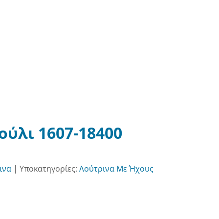
ύλι 1607-18400
ινα
|
Υποκατηγορίες:
Λούτρινα Με Ήχους