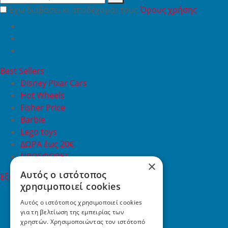
Έχω διαβάσει κι αποδέχομαι τους
Όρους χρήσης
Best Sellers
Disney Pixar Cars
Hot Wheels
Fisher Price
Barbie
Lego toys
ΔΩΡΑ έως 20€
ΠΡΟΣΦΟΡΕΣ
×
Αυτός ο ιστότοπος
Εξυπηρέτηση Πελατών
χρησιμοποιεί cookies
Εξυπηρέτηση πελατών
Συχνές ερωτήσεις
Αυτός ο ιστότοπος χρησιμοποιεί cookies
για τη βελτίωση της εμπειρίας των
Όροι χρήσης
χρηστών. Χρησιμοποιώντας τον ιστότοπό
Τρόποι Πληρωμής