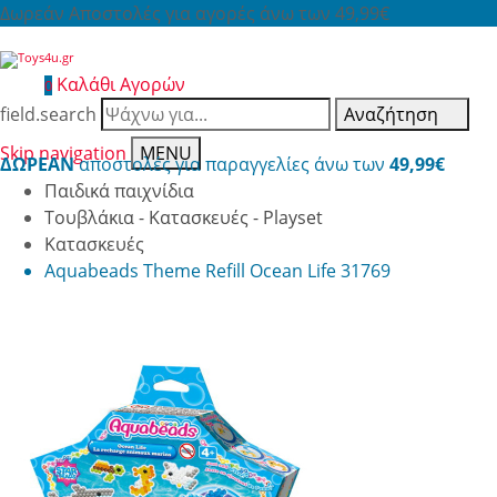
Δωρεάν Αποστολές για αγορές άνω των 49,99€
Καλάθι Αγορών
0
field.search
Αναζήτηση
Skip navigation
MENU
ΔΩΡΕΑΝ
αποστολές για παραγγελίες άνω των
49,99€
Παιδικά παιχνίδια
Τουβλάκια - Κατασκευές - Playset
Κατασκευές
Aquabeads Theme Refill Ocean Life 31769