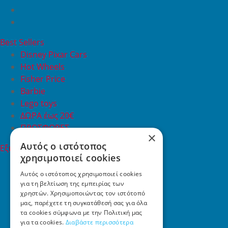
Best Sellers
Disney Pixar Cars
Hot Wheels
Fisher Price
Barbie
Lego toys
ΔΩΡΑ έως 20€
ΠΡΟΣΦΟΡΕΣ
×
Αυτός ο ιστότοπος
Εξυπηρέτηση Πελατών
χρησιμοποιεί cookies
Εξυπηρέτηση πελατών
Συχνές ερωτήσεις
Αυτός ο ιστότοπος χρησιμοποιεί cookies
για τη βελτίωση της εμπειρίας των
Όροι χρήσης
χρηστών. Χρησιμοποιώντας τον ιστότοπό
Τρόποι Πληρωμής
μας, παρέχετε τη συγκατάθεσή σας για όλα
Επιστροφές
τα cookies σύμφωνα με την Πολιτική μας
Επικοινωνία
για τα cookies.
Διαβάστε περισσότερα