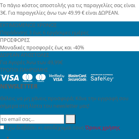
Το πάγιο κόστος αποστολής για τις παραγγελίες σας είναι
3€. Για παραγγελίες άνω των 49.99 € είναι ΔΩΡΕΑΝ.
ΕΚΤΙΜΩΜΕΝΟΣ ΧΡΟΝΟΣ
Παράδοσης 3 έως 6 εργάσιμες ημέρες
ΠΡΟΣΦΟΡΕΣ
Μοναδικές προσφορές έως και -40%
ΔΩΡΕΑΝ ΑΠΟΣΤΟΛΕΣ
Για Αγορές Άνω των 49,99€
ΤΡΟΠΟΙ ΠΛΗΡΩΜΗΣ
NEWSLETTER
Θέλεις να μη χάνεις προσφορά; Κάνε την εγγραφή σου
σήμερα στη λίστα του newsletter μας!
Έχω διαβάσει κι αποδέχομαι τους
Όρους χρήσης