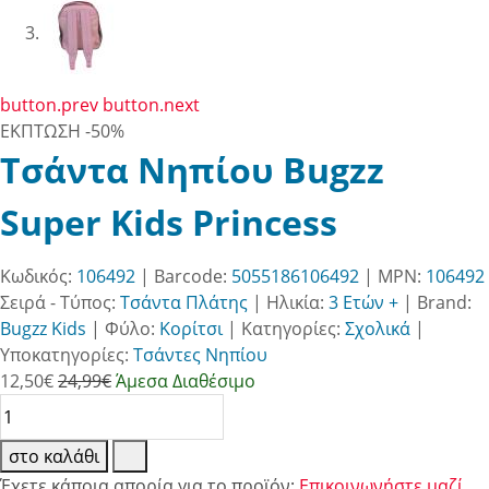
button.prev
button.next
ΕΚΠΤΩΣΗ
-50%
Τσάντα Νηπίου Bugzz
Super Kids Princess
Κωδικός:
106492
| Barcode:
5055186106492
| MPN:
106492
Σειρά - Τύπος:
Τσάντα Πλάτης
|
Ηλικία:
3 Ετών +
|
Brand:
Bugzz Kids
|
Φύλο:
Κορίτσι
|
Κατηγορίες:
Σχολικά
|
Υποκατηγορίες:
Τσάντες Νηπίου
12,50
€
24,99€
Άμεσα Διαθέσιμο
στο καλάθι
Έχετε κάποια απορία για το προϊόν;
Επικοινωνήστε μαζί