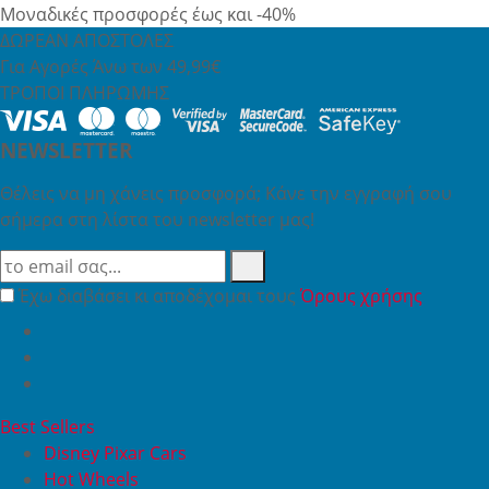
Μοναδικές προσφορές έως και -40%
ΔΩΡΕΑΝ ΑΠΟΣΤΟΛΕΣ
Για Αγορές Άνω των 49,99€
ΤΡΟΠΟΙ ΠΛΗΡΩΜΗΣ
NEWSLETTER
Θέλεις να μη χάνεις προσφορά; Κάνε την εγγραφή σου
σήμερα στη λίστα του newsletter μας!
Έχω διαβάσει κι αποδέχομαι τους
Όρους χρήσης
Best Sellers
Disney Pixar Cars
Hot Wheels