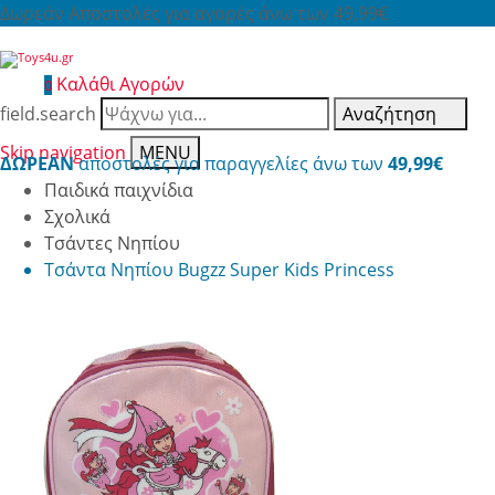
Δωρεάν Αποστολές για αγορές άνω των 49,99€
Καλάθι Αγορών
0
field.search
Αναζήτηση
Skip navigation
MENU
ΔΩΡΕΑΝ
αποστολές για παραγγελίες άνω των
49,99€
Παιδικά παιχνίδια
Σχολικά
Τσάντες Νηπίου
Τσάντα Νηπίου Bugzz Super Kids Princess