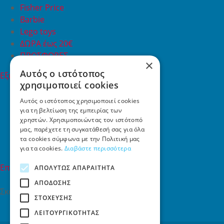
Fisher Price
Barbie
Lego toys
ΔΩΡΑ έως 20€
ΠΡΟΣΦΟΡΕΣ
×
Αυτός ο ιστότοπος
Εξυπηρέτηση Πελατών
χρησιμοποιεί cookies
Εξυπηρέτηση πελατών
Συχνές ερωτήσεις
Αυτός ο ιστότοπος χρησιμοποιεί cookies
για τη βελτίωση της εμπειρίας των
Όροι χρήσης
χρηστών. Χρησιμοποιώντας τον ιστότοπό
Τρόποι Πληρωμής
μας, παρέχετε τη συγκατάθεσή σας για όλα
Επιστροφές
τα cookies σύμφωνα με την Πολιτική μας
Επικοινωνία
για τα cookies.
Διαβάστε περισσότερα
Επικοινωνία
ΑΠΟΛΎΤΩΣ ΑΠΑΡΑΊΤΗΤΑ
ΑΠΌΔΟΣΗΣ
Σκαλάνι, Ηράκλειο Κρήτης
ΣΤΌΧΕΥΣΗΣ
2810731415
ΛΕΙΤΟΥΡΓΙΚΌΤΗΤΑΣ
info[at]toys4u.gr