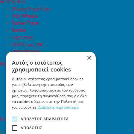
Best Sellers
Disney Pixar Cars
Hot Wheels
Fisher Price
Barbie
Lego toys
ΔΩΡΑ έως 20€
ΠΡΟΣΦΟΡΕΣ
×
Αυτός ο ιστότοπος
Εξυπηρέτηση Πελατών
χρησιμοποιεί cookies
Εξυπηρέτηση πελατών
Συχνές ερωτήσεις
Αυτός ο ιστότοπος χρησιμοποιεί cookies
για τη βελτίωση της εμπειρίας των
Όροι χρήσης
χρηστών. Χρησιμοποιώντας τον ιστότοπό
Τρόποι Πληρωμής
μας, παρέχετε τη συγκατάθεσή σας για όλα
Επιστροφές
τα cookies σύμφωνα με την Πολιτική μας
Επικοινωνία
για τα cookies.
Διαβάστε περισσότερα
Επικοινωνία
ΑΠΟΛΎΤΩΣ ΑΠΑΡΑΊΤΗΤΑ
ΑΠΌΔΟΣΗΣ
Σκαλάνι, Ηράκλειο Κρήτης